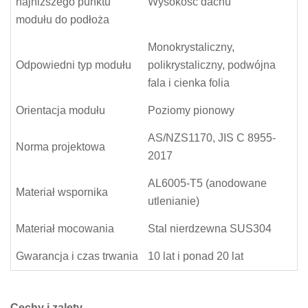
najniższego punktu
Wysokość dachu
modułu do podłoża
Monokrystaliczny,
Odpowiedni typ modułu
polikrystaliczny, podwójna
fala i cienka folia
Orientacja modułu
Poziomy pionowy
AS/NZS1170, JIS C 8955-
Norma projektowa
2017
AL6005-T5 (anodowane
Materiał wspornika
utlenianie)
Materiał mocowania
Stal nierdzewna SUS304
Gwarancja i czas trwania
10 lat i ponad 20 lat
Cechy i zalety