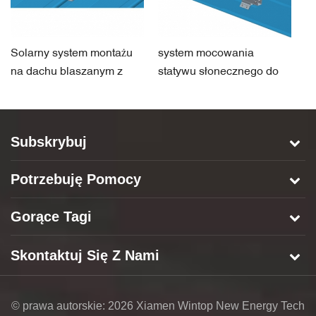
Solarny system montażu
system mocowania
S
na dachu blaszanym z
statywu słonecznego do
m
zaciskiem
blaszanego dachu
m
s
Subskrybuj
Potrzebuję Pomocy
Gorące Tagi
Skontaktuj Się Z Nami
© prawa autorskie: 2026 Xiamen Wintop New Energy Tech