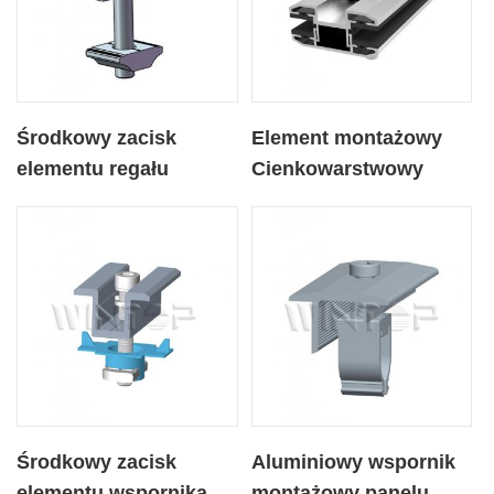
Środkowy zacisk
Element montażowy
elementu regału
Cienkowarstwowy
fotowoltaicznego
zacisk środkowy do
panelu słonecznego
Środkowy zacisk
Aluminiowy wspornik
elementu wspornika
montażowy panelu