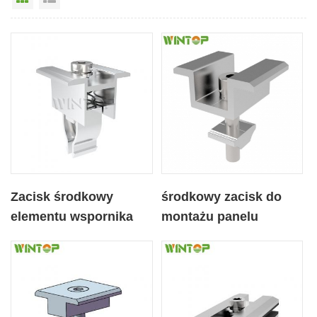
Zacisk środkowy
środkowy zacisk do
elementu wspornika
montażu panelu
słonecznego z
słonecznego
regulacją wysokości