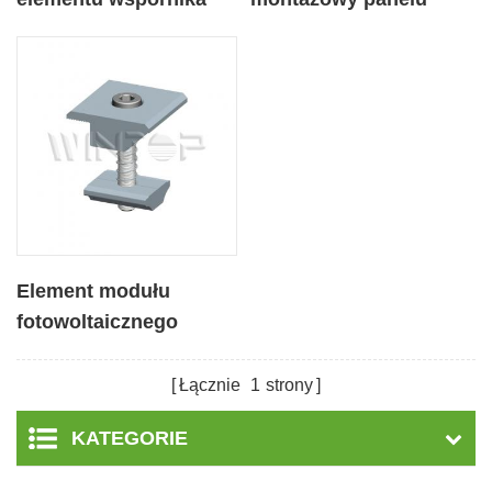
panelu słonecznego
słonecznego,
ODM
środkowe zaciski
Element modułu
fotowoltaicznego
Aluminiowy środkowy
zacisk
Łącznie
1
strony
KATEGORIE