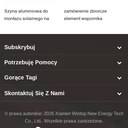
Szyna aluminiowa do
zamówienie zbiorcze
ak
montażu solarnego na
element wspornika
a
ziemi
słonecznego aluminiowa
m
szyna wiaty,
Subskrybuj
Potrzebuję Pomocy
Gorące Tagi
Skontaktuj Się Z Nami
© prawa autorskie: 2026 Xiamen Wintop New Energy Tech
Co., Ltd.. Wszelkie prawa zastrzeżone.