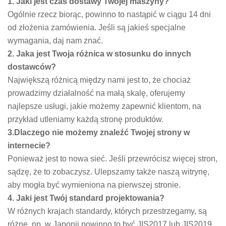
1. Jaki jest czas dostawy Twojej maszyny?
Ogólnie rzecz biorąc, powinno to nastąpić w ciągu 14 dni
od złożenia zamówienia. Jeśli są jakieś specjalne
wymagania, daj nam znać.
2. Jaka jest Twoja różnica w stosunku do innych
dostawców?
Największą różnicą między nami jest to, że chociaż
prowadzimy działalność na małą skalę, oferujemy
najlepsze usługi, jakie możemy zapewnić klientom, na
przykład utleniamy każdą stronę produktów.
3.Dlaczego nie możemy znaleźć Twojej strony w
internecie?
Ponieważ jest to nowa sieć. Jeśli przewrócisz więcej stron,
sądzę, że to zobaczysz. Ulepszamy także naszą witrynę,
aby mogła być wymieniona na pierwszej stronie.
4. Jaki jest Twój standard projektowania?
W różnych krajach standardy, których przestrzegamy, są
różne, np. w Japonii powinno to być JIS2017 lub JIS2019.