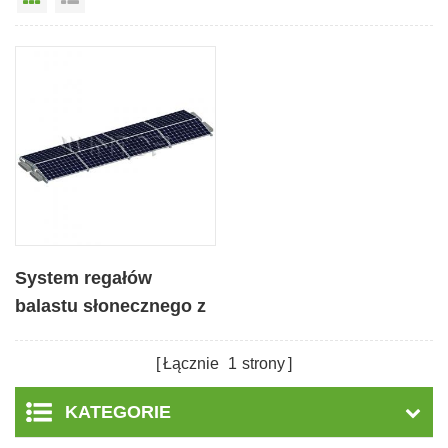
System regałów
balastu słonecznego z
podwójnym dachem ze
wschodu na zachód
Łącznie
1
strony
KATEGORIE