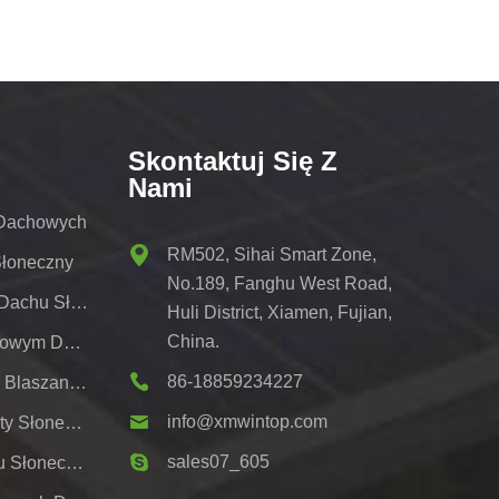
Skontaktuj Się Z
Nami
 Dachowych
RM502, Sihai Smart Zone,
Słoneczny
No.189, Fanghu West Road,
Wspornik Do Montażu Na Dachu Słonecznym
Huli District, Xiamen, Fujian,
China.
Regały Słoneczne Z Metalowym Dachem
86-18859234227
Systemy Montażu Dachów Blaszanych Pv
info@xmwintop.com
Wspornik Do Montażu Wiaty Słonecznej Na Dom;
sales07_605
Naziemny System Montażu Słonecznego,