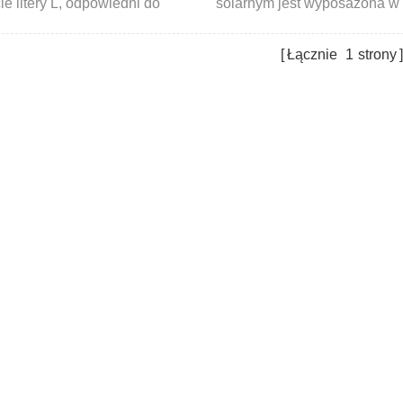
ie litery L, odpowiedni do
solarnym jest wyposażona w
ości dachów metalowych.
wstępnie zmontowane akceso
Łącznie
1
strony