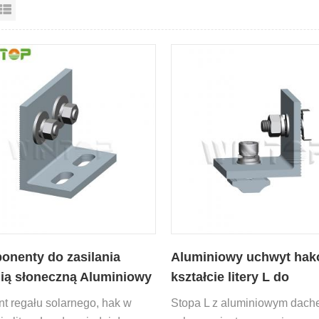
dok siatki
Widok listy
nenty do zasilania
Aluminiowy uchwyt ha
ią słoneczną Aluminiowy
kształcie litery L do
rnik hakowy L
słonecznego systemu
t regału solarnego, hak w
Stopa L z aluminiowym dac
dachowego