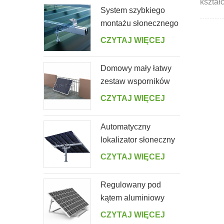
kształc
System szybkiego
większ
montażu słonecznego
na blaszanym dachu
CZYTAJ WIĘCEJ
ze śrubą wieszakową
Domowy mały łatwy
zestaw wsporników
słonecznych do
CZYTAJ WIĘCEJ
domowego balkonu
Automatyczny
lokalizator słoneczny
z pojedynczym
CZYTAJ WIĘCEJ
stosem i 10 panelami
fotowoltaicznymi
Regulowany pod
kątem aluminiowy
łatwy wspornik panelu
CZYTAJ WIĘCEJ
słonecznego do