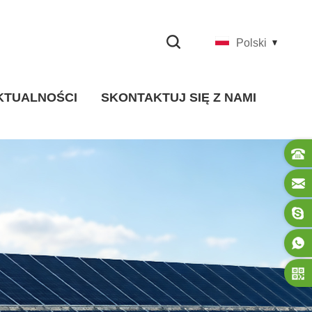
Polski
KTUALNOŚCI
SKONTAKTUJ SIĘ Z NAMI
Wiadomości Firmowe
wiadomości branżowe