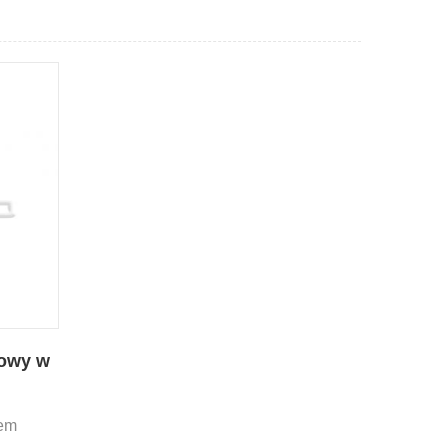
kowy w
hem