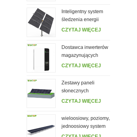
ogrodu
Inteligentny system
śledzenia energii
słonecznej z jednym
CZYTAJ WIĘCEJ
słupkiem i dwoma
rzędami
Dostawca inwerterów
magazynujących
energię słoneczną
CZYTAJ WIĘCEJ
poza siecią 5000ES
Zestawy paneli
słonecznych
montowanych na
CZYTAJ WIĘCEJ
ziemi
wieloosiowy, poziomy,
jednoosiowy system
śledzący z
CZYTAJ WIĘCEJ