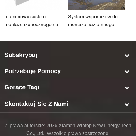
aluminiowy system
System wsporników do
S
montażu słonecznego na
montażu naziemnego
a
śrubę uziemiającą,
panelu słonecznego do
P
podstawy betonowej
S
Subskrybuj
Potrzebuję Pomocy
Gorące Tagi
Skontaktuj Się Z Nami
© prawa autorskie: 2026 Xiamen Wintop New Energy Tech
Co., Ltd.. Wszelkie prawa zastrzeżone.