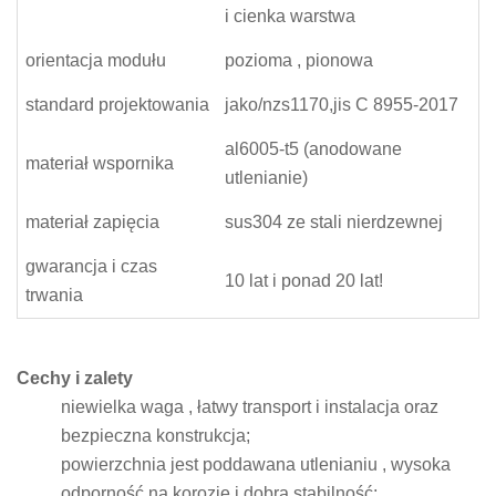
i cienka warstwa
orientacja modułu
pozioma , pionowa
standard projektowania
jako/nzs1170,jis C 8955-2017
al6005-t5 (anodowane
materiał wspornika
utlenianie)
materiał zapięcia
sus304 ze stali nierdzewnej
gwarancja i czas
10 lat i ponad 20 lat!
trwania
Cechy i zalety
niewielka waga , łatwy transport i instalacja oraz
bezpieczna konstrukcja;
powierzchnia jest poddawana utlenianiu , wysoka
odporność na korozję i dobra stabilność;