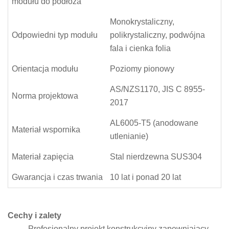
modułu do podłoża
Monokrystaliczny,
Odpowiedni typ modułu
polikrystaliczny, podwójna
fala i cienka folia
Orientacja modułu
Poziomy pionowy
AS/NZS1170, JIS C 8955-
Norma projektowa
2017
AL6005-T5 (anodowane
Materiał wspornika
utlenianie)
Materiał zapięcia
Stal nierdzewna SUS304
Gwarancja i czas trwania
10 lat i ponad 20 lat
Cechy i zalety
Profesjonalny projekt konstrukcyjny zapewniający