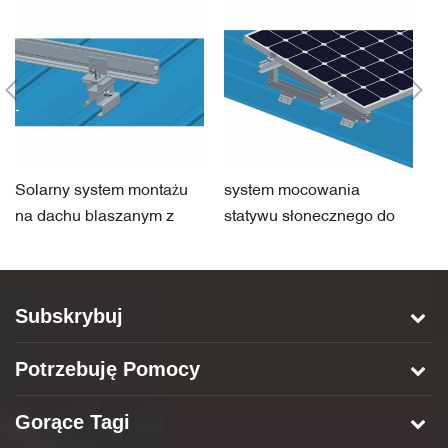
Solarny system montażu
system mocowania
S
na dachu blaszanym z
statywu słonecznego do
m
zaciskiem
blaszanego dachu
m
s
Subskrybuj
Potrzebuję Pomocy
Gorące Tagi