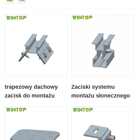
trapezowy dachowy
Zaciski systemu
zacisk do montażu
montażu słonecznego
solarnego bez szyny,
do dachów
metalowych