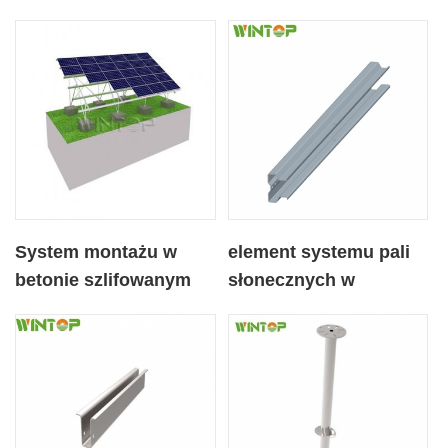
System montażu w
element systemu pali
betonie szlifowanym
słonecznych w
wspornik solarny
kształcie litery c,
szybki montaż
długoterminowa
trwałość regulowany
kąt