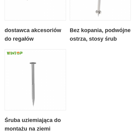
dostawca akcesoriów
Bez kopania, podwójne
do regałów
ostrza, stosy śrub
słonecznych
uziemiających z
naziemnych palowanie
kołnierzami
w kształcie litery U
Śruba uziemiająca do
montażu na ziemi