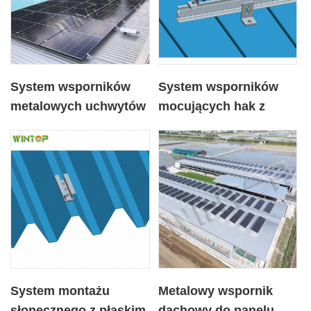
System wsporników
System wsporników
metalowych uchwytów
mocujących hak z
dachowych PV
metalowym dachem
słonecznym;
System montażu
Metalowy wspornik
słonecznego z płaskim
dachowy do panelu