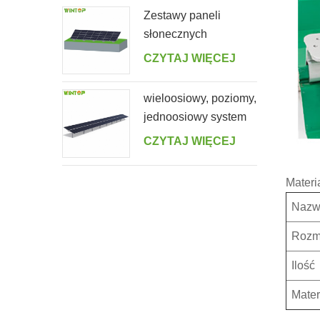
Zestawy paneli
słonecznych
montowanych na
CZYTAJ WIĘCEJ
ziemi
wieloosiowy, poziomy,
jednoosiowy system
śledzący z
CZYTAJ WIĘCEJ
podwójnym portretem
Materi
Nazw
Rozm
Ilość
Mater