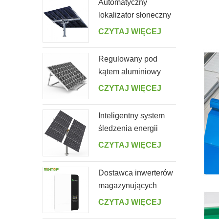
Automatyczny
lokalizator słoneczny
z pojedynczym
CZYTAJ WIĘCEJ
stosem i 10 panelami
fotowoltaicznymi
Regulowany pod
kątem aluminiowy
łatwy wspornik panelu
CZYTAJ WIĘCEJ
słonecznego do
ogrodu
Inteligentny system
śledzenia energii
słonecznej z jednym
CZYTAJ WIĘCEJ
słupkiem i dwoma
rzędami
Dostawca inwerterów
magazynujących
energię słoneczną
CZYTAJ WIĘCEJ
poza siecią 5000ES