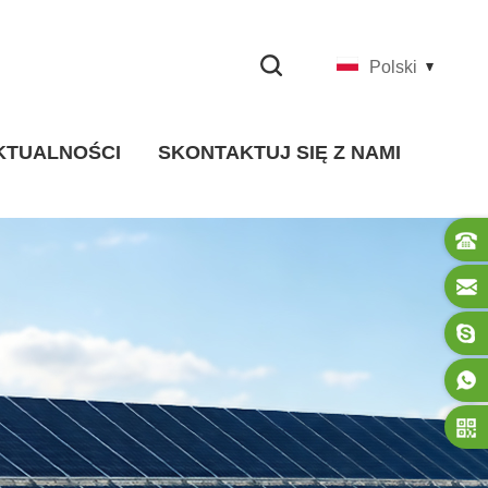
Polski
KTUALNOŚCI
SKONTAKTUJ SIĘ Z NAMI
Wiadomości Firmowe
wiadomości branżowe