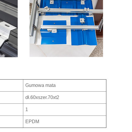
Gumowa mata
dł.60xszer.70xt2
1
EPDM