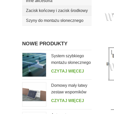
Inne akcesoria
Zacisk końcowy i zacisk środkowy
Szyny do montażu słonecznego
NOWE PRODUKTY
System szybkiego
montażu słonecznego
na blaszanym dachu
CZYTAJ WIĘCEJ
ze śrubą wieszakową
Domowy mały łatwy
zestaw wsporników
słonecznych do
CZYTAJ WIĘCEJ
domowego balkonu