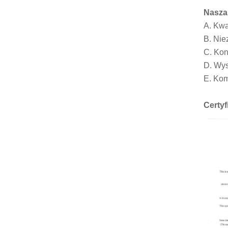
Nasza
A. Kwa
B. Nie
C. Kon
D. Wys
E. Kom
Certyf