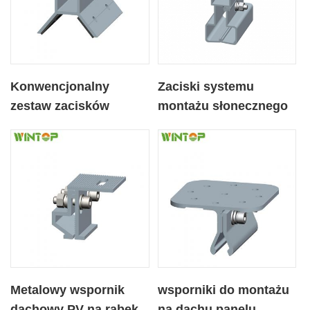
Konwencjonalny
Zaciski systemu
zestaw zacisków
montażu słonecznego
dachowych z blachy
do dachów
trapezowej słonecznej
metalowych
Metalowy wspornik
wsporniki do montażu
dachowy PV na rąbek
na dachu panelu