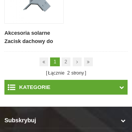
Akcesoria solarne
Zacisk dachowy do
trapezowego dachu
metalowego
1
2
Łącznie
2
strony
KATEGORIE
Subskrybuj