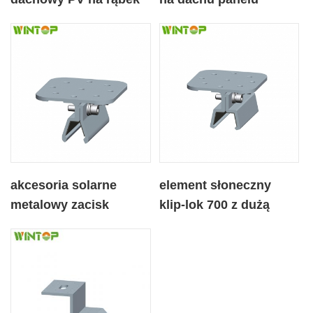
stojący Aluminiowy
słonecznego zacisk
zacisk dachowy
komponentu,
akcesoria solarne
element słoneczny
metalowy zacisk
klip-lok 700 z dużą
dachowy klip-lok 406 z
płytą
dużą płytą