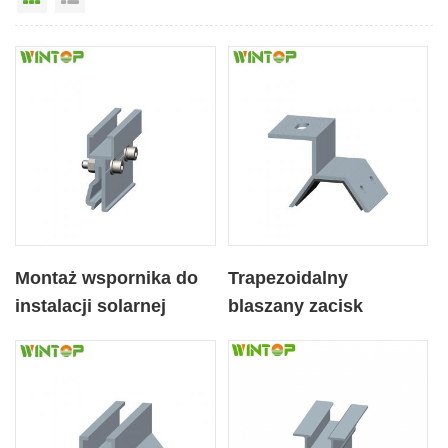
Montaż wspornika do
Trapezoidalny
instalacji solarnej
blaszany zacisk
Zespół zacisku
dachowy do systemu
dachowego
regałów do paneli
słonecznych