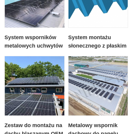
System wsporników
System montażu
metalowych uchwytów
słonecznego z płaskim
dachowych PV
dachem blaszanym
Zestaw do montażu na
Metalowy wspornik
dachu blaszanym OEM
dachowy do panelu