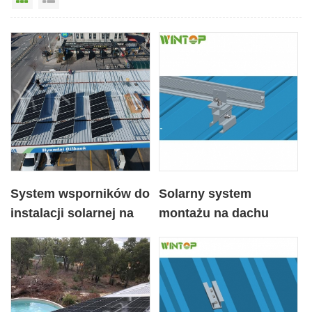
System wsporników do
Solarny system
instalacji solarnej na
montażu na dachu
dachu metalowym w
blaszanym z zaciskiem
kształcie trójkąta