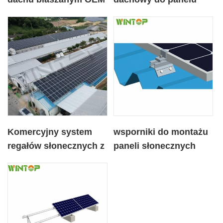
do paneli słonecznych
słonecznego
Komercyjny system
wsporniki do montażu
regałów słonecznych z
paneli słonecznych
metalowym dachem
bezśladowy system do
dla Korei
dachu metalowego