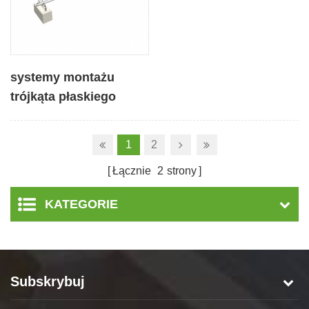
systemy montażu
trójkąta płaskiego
dachu z betonu
fotowoltaicznego
1
2
słonecznego
Łącznie
2
strony
KATEGORIE
Subskrybuj